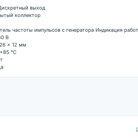
Дискретный выход
ытый коллектор
тель частоты импульсов с генератора Индикация рабо
.40 В
 26 x 12 мм
.+85 °С
ет
да