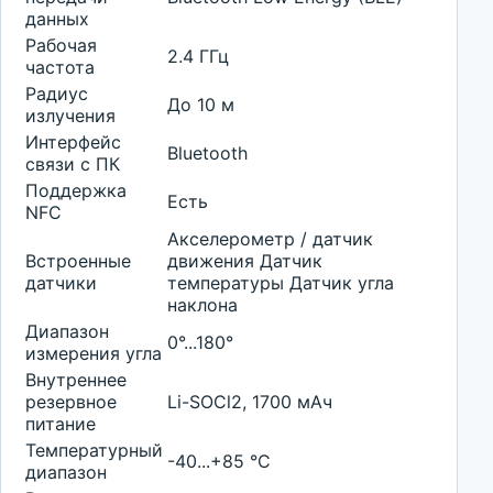
данных
Рабочая
2.4 ГГц
частота
Радиус
До 10 м
излучения
Интерфейс
Bluetooth
связи с ПК
Поддержка
Есть
NFC
Акселерометр / датчик
Встроенные
движения Датчик
датчики
температуры Датчик угла
наклона
Диапазон
0°...180°
измерения угла
Внутреннее
резервное
Li-SOCl2, 1700 мАч
питание
Температурный
-40...+85 °С
диапазон