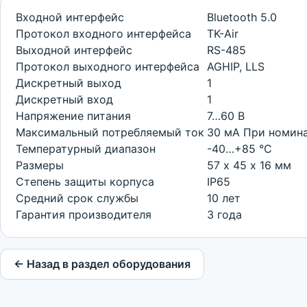
Входной интерфейс
Bluetooth 5.0
Протокол входного интерфейса
TK-Air
Выходной интерфейс
RS-485
Протокол выходного интерфейса
AGHIP, LLS
Дискретный выход
1
Дискретный вход
1
Напряжение питания
7…60 В
Максимальный потребляемый ток
30 мА При номина
Температурный диапазон
-40…+85 °С
Размеры
57 х 45 х 16 мм
Степень защиты корпуса
IP65
Средний срок службы
10 лет
Гарантия производителя
3 года
← Назад в раздел оборудования