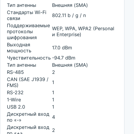
Тип антенны
Внешняя (SMA)
Стандарты Wi-Fi
802.11 b / g / n
связи
Поддерживаемые
WEP, WPA, WPA2 (Personal
протоколы
и Enterprise)
шифрования
Выходная
17.0 dBm
мощность
Чувствительность
-94.7 dBm
Тип антенны
Внешняя (SMA)
RS-485
2
CAN (SAE J1939 /
1
FMS)
RS-232
1
1-Wire
1
USB 2.0
1
Дискретный вход
4
по «-»
Дискретный вход
2
по «+»