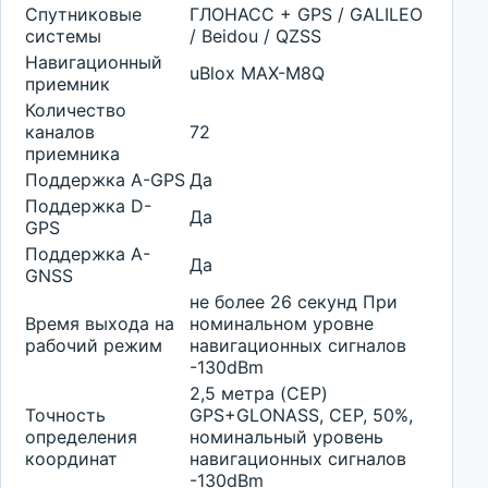
Спутниковые
ГЛОНАСС + GPS / GALILEO
системы
/ Beidou / QZSS
Навигационный
uBlox MAX-M8Q
приемник
Количество
каналов
72
приемника
Поддержка A-GPS
Да
Поддержка D-
Да
GPS
Поддержка A-
Да
GNSS
не более 26 секунд При
Время выхода на
номинальном уровне
рабочий режим
навигационных сигналов
-130dBm
2,5 метра (CEP)
Точность
GPS+GLONASS, CEP, 50%,
определения
номинальный уровень
координат
навигационных сигналов
-130dBm