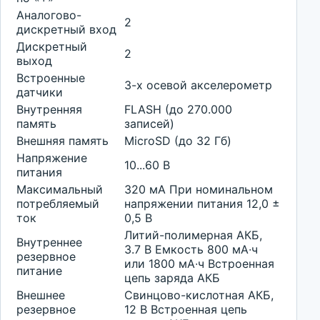
Аналогово-
2
дискретный вход
Дискретный
2
выход
Встроенные
3-х осевой акселерометр
датчики
Внутренняя
FLASH (до 270.000
память
записей)
Внешняя память
MicroSD (до 32 Гб)
Напряжение
10...60 В
питания
Максимальный
320 мА При номинальном
потребляемый
напряжении питания 12,0 ±
ток
0,5 В
Литий-полимерная АКБ,
Внутреннее
3.7 В Емкость 800 мА∙ч
резервное
или 1800 мА∙ч Встроенная
питание
цепь заряда АКБ
Внешнее
Свинцово-кислотная АКБ,
резервное
12 В Встроенная цепь