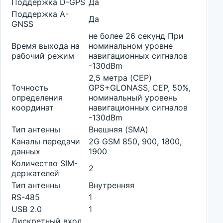
Поддержка D-GPS
Да
Поддержка A-
Да
GNSS
не более 26 секунд При
Время выхода на
номинальном уровне
рабочий режим
навигационных сигналов
-130dBm
2,5 метра (CEP)
Точность
GPS+GLONASS, CEP, 50%,
определения
номинальный уровень
координат
навигационных сигналов
-130dBm
Тип антенны
Внешняя (SMA)
Каналы передачи
2G GSM 850, 900, 1800,
данных
1900
Количество SIM-
2
держателей
Тип антенны
Внутренняя
RS-485
1
USB 2.0
1
Дискретный вход