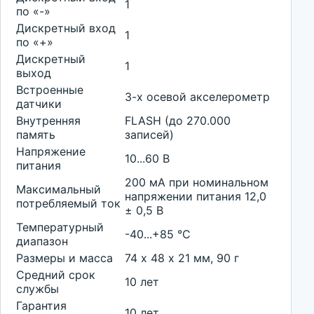
1
по «-»
Дискретный вход
1
по «+»
Дискретный
1
выход
Встроенные
3-х осевой акселерометр
датчики
Внутренняя
FLASH (до 270.000
память
записей)
Напряжение
10...60 В
питания
200 мА при номинальном
Максимальный
напряжении питания 12,0
потребляемый ток
± 0,5 В
Температурный
-40...+85 °С
диапазон
Размеры и масса
74 х 48 х 21 мм, 90 г
Средний срок
10 лет
службы
Гарантия
10 лет