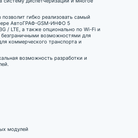
 в систему диспетчеризации и многое
 позволит гибко реализовать самый
ллере АвтоГРАФ-GSM-ИНФО 5
G / LTE, а также опционально по Wi-Fi и
ки безграничными возможностями для
для коммерческого транспорта и
кальная возможность разработки и
лей.
t
ых модулей