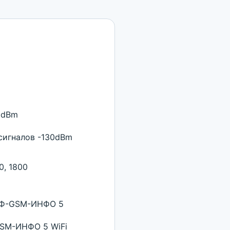
0dBm
сигналов -130dBm
0, 1800
РАФ-GSM-ИНФО 5
GSM-ИНФО 5 WiFi