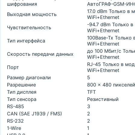
шифрования
АвтоГРАФ-GSM-ИНФО
17.0 dBm Только в
Выходная мощность
WiFi+Ethernet
-94.7 dBm Только 
Чувствительность
WiFi+Ethernet
100Base-Tx Только
Тип интерфейса
WiFi+Ethernet
до 100 Мбит/с Тол
Скорость передачи данных
WiFi+Ethernet
RJ-45 Только в мо
Порт
WiFi+Ethernet
Размер диагонали
5
Разрешение
800 x 480 пикселе
Тип дисплея
TFT
Тип сенсора
Резистивный
RS-485
3
CAN (SAE J1939 / FMS)
2
RS-232
2
1-Wire
1