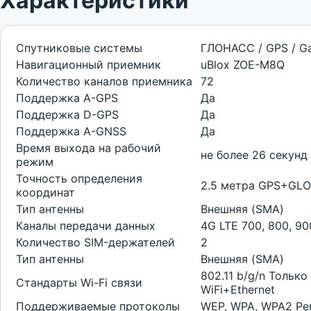
Характеристики
Спутниковые системы
ГЛОНАСС / GPS / Gal
Навигационный приемник
uBlox ZOE-M8Q
Количество каналов приемника
72
Поддержка A-GPS
Да
Поддержка D-GPS
Да
Поддержка A-GNSS
Да
Время выхода на рабочий
не более 26 секун
режим
Точность определения
2.5 метра GPS+GLO
координат
Тип антенны
Внешняя (SMA)
Каналы передачи данных
4G LTE 700, 800, 9
Количество SIM-держателей
2
Тип антенны
Внешняя (SMA)
802.11 b/g/n Толь
Стандарты Wi-Fi связи
WiFi+Ethernet
Поддерживаемые протоколы
WEP, WPA, WPA2 Per