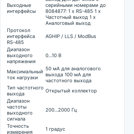
Выходные
серийными номерами до
интерфейсы
8084877: 1 х RS-485 1 х
Частотный выход 1 х
Аналоговый выход
Протокол
интерфейса
AGHIP / LLS / ModBus
RS-485
Диапазон
выходного
0...10 В
напряжения
50 мА для аналогового
Максимальный
выхода 100 мА для
ток нагрузки
частотного выхода
Тип частотного
Открытый коллектор
выхода
Диапазон
частоты
200...2000 Гц
выходного
сигнала
Точность
1 градус
измерения