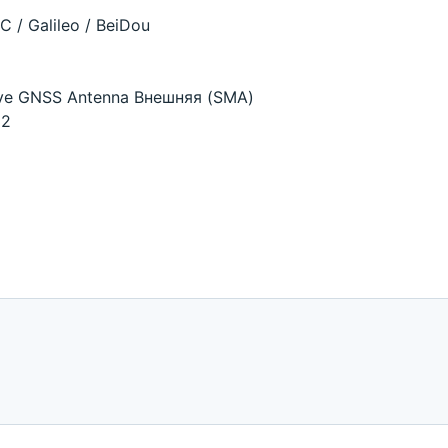
/ Galileo / BeiDou
tive GNSS Antenna Внешняя (SMA)
32