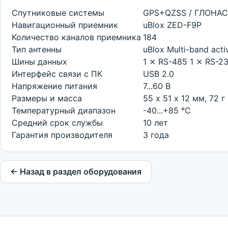
Спутниковые системы
GPS+QZSS / ГЛОНАСС 
Навигационный приемник
uBlox ZED-F9P
Количество каналов приемника
184
Тип антенны
uBlox Multi-band ac
Шины данных
1 ⨯ RS-485 1 ⨯ RS-2
Интерфейс связи с ПК
USB 2.0
Напряжение питания
7...60 В
Размеры и масса
55 х 51 х 12 мм, 72 г
Температурный диапазон
-40...+85 °С
Средний срок службы
10 лет
Гарантия производителя
3 года
← Назад в раздел оборудования