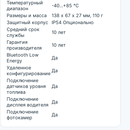
Температурный
-40...+85 °С
диапазон
Размеры и масса
138 х 67 х 27 мм, 110 г
Защитный корпус
IP54 Опционально
Средний срок
10 лет
службы
Гарантия
10 лет
производителя
Bluetooth Low
Да
Energy
Удаленное
Да
конфигурирование
Подключение
датчиков уровня
Да
топлива
Подключение
Да
дисплея водителя
Подключение
Да
фотокамер