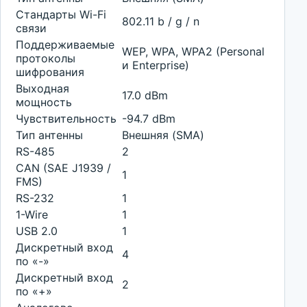
Стандарты Wi-Fi
802.11 b / g / n
связи
Поддерживаемые
WEP, WPA, WPA2 (Personal
протоколы
и Enterprise)
шифрования
Выходная
17.0 dBm
мощность
Чувствительность
-94.7 dBm
Тип антенны
Внешняя (SMA)
RS-485
2
CAN (SAE J1939 /
1
FMS)
RS-232
1
1-Wire
1
USB 2.0
1
Дискретный вход
4
по «-»
Дискретный вход
2
по «+»