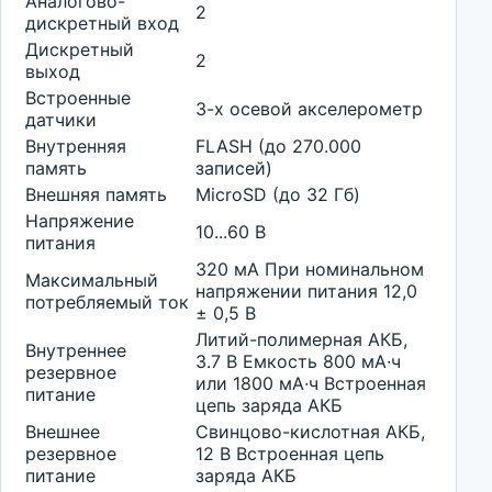
Аналогово-
2
дискретный вход
Дискретный
2
выход
Встроенные
3-х осевой акселерометр
датчики
Внутренняя
FLASH (до 270.000
память
записей)
Внешняя память
MicroSD (до 32 Гб)
Напряжение
10...60 В
питания
320 мА При номинальном
Максимальный
напряжении питания 12,0
потребляемый ток
± 0,5 В
Литий-полимерная АКБ,
Внутреннее
3.7 В Емкость 800 мА∙ч
резервное
или 1800 мА∙ч Встроенная
питание
цепь заряда АКБ
Внешнее
Свинцово-кислотная АКБ,
резервное
12 В Встроенная цепь
питание
заряда АКБ