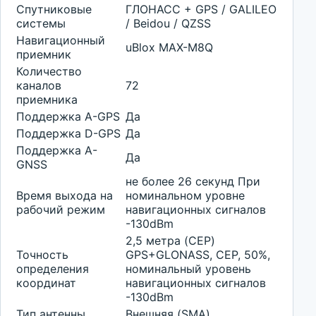
Спутниковые
ГЛОНАСС + GPS / GALILEO
системы
/ Beidou / QZSS
Навигационный
uBlox MAX-M8Q
приемник
Количество
каналов
72
приемника
Поддержка A-GPS
Да
Поддержка D-GPS
Да
Поддержка A-
Да
GNSS
не более 26 секунд При
Время выхода на
номинальном уровне
рабочий режим
навигационных сигналов
-130dBm
2,5 метра (CEP)
Точность
GPS+GLONASS, CEP, 50%,
определения
номинальный уровень
координат
навигационных сигналов
-130dBm
Тип антенны
Внешняя (SMA)