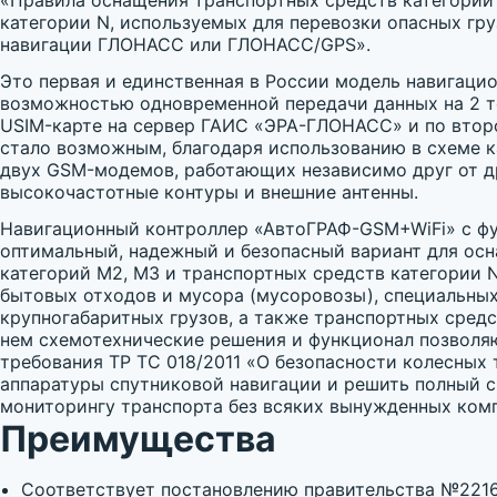
«Правила оснащения транспортных средств категорий
категории N, используемых для перевозки опасных гру
навигации ГЛОНАСС или ГЛОНАСС/GPS».
Это первая и единственная в России модель навигаци
возможностью одновременной передачи данных на 2 т
USIM-карте на сервер ГАИС «ЭРА-ГЛОНАСС» и по второ
стало возможным, благодаря использованию в схеме 
двух GSM-модемов, работающих независимо друг от д
высокочастотные контуры и внешние антенны.
Навигационный контроллер «АвтоГРАФ-GSM+WiFi» с фу
оптимальный, надежный и безопасный вариант для ос
категорий М2, М3 и транспортных средств категории 
бытовых отходов и мусора (мусоровозы), специальных
крупногабаритных грузов, а также транспортных сред
нем схемотехнические решения и функционал позволя
требования ТР ТС 018/2011 «О безопасности колесных 
аппаратуры спутниковой навигации и решить полный 
мониторингу транспорта без всяких вынужденных ком
Преимущества
Соответствует постановлению правительства №221