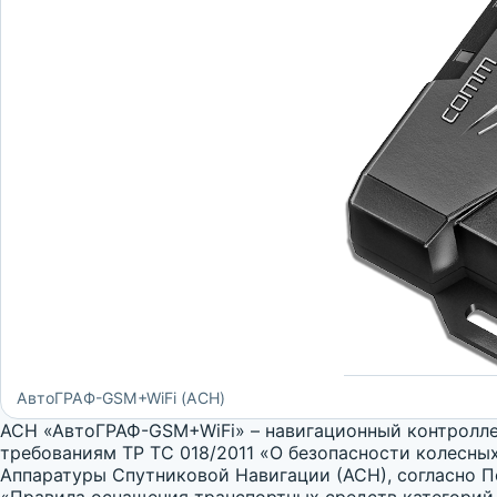
АвтоГРАФ-GSM+WiFi (АСН)
АСН «АвтоГРАФ-GSM+WiFi» – навигационный контролле
требованиям ТР ТС 018/2011 «О безопасности колесны
Аппаратуры Спутниковой Навигации (АСН), согласно 