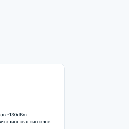
лов -130dBm
вигационных сигналов