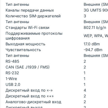
Тип антенны
Внешняя (S
Каналы передачи данных
3G UMTS 900
Количество SIM-держателей
3
Тип антенны
Внешняя (S
Стандарты Wi-Fi связи
802.11 b/g/n
Поддерживаемые протоколы
WEP, WPA, WP
шифрования
Выходная мощность
17.0 dBm
Чувствительность
-94.7 dBm
Тип антенны
Внешняя (S
RS-485
2
CAN (SAE J1939 / FMS)
2
RS-232
1
1-Wire
1
USB 2.0
1
Дискретный вход по «-»
4
Дискретный вход по «+»
2
Аналогово-дискретный вход
2
Дискретный выход
2