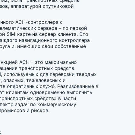
 М2, М3 и транспортных средств
зов, аппаратурой спутниковой
онного АСН-контроллера с
елематических сервера – по первой
й SIM-карте на сервер клиента. Это
каждого навигационного контроллера
руга и, имеющих свои собственные
нкцией АСН – это максимально
нащения транспортных средств
N, используемых для перевозки твердых
, опасных, тяжеловесных и
ств оперативных служб. Реализованные в
ют клиентам одновременно выполнить
транспортных средств» в части
спектр задач по коммерческому
промиссов и рисков.
6