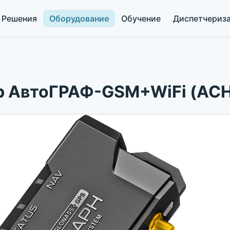
Решения
Оборудование
Обучение
Диспетчериз
р АвтоГРАФ-GSM+WiFi (АСН