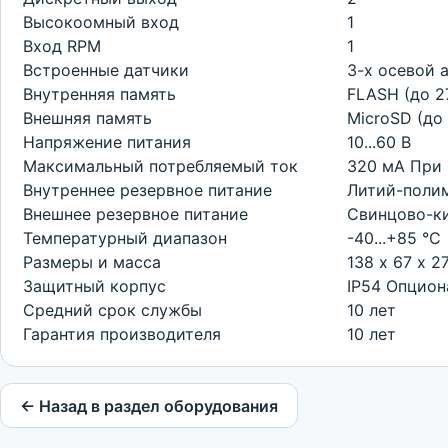
Высокоомный вход
1
Вход RPM
1
Встроенные датчики
3-х осевой 
Внутренняя память
FLASH (до 2
Внешняя память
MicroSD (до 
Напряжение питания
10...60 В
Максимальный потребляемый ток
320 мА При 
Внутреннее резервное питание
Литий-полим
Внешнее резервное питание
Свинцово-ки
Температурный диапазон
-40...+85 °С
Размеры и масса
138 х 67 х 27
Защитный корпус
IP54 Опцион
Средний срок службы
10 лет
Гарантия производителя
10 лет
← Назад в раздел оборудования