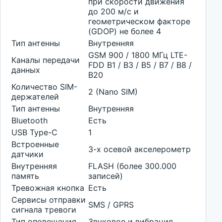
при скорости движения
до 200 м/с и
геометрическом факторе
(GDOP) не более 4
Тип антенны
Внутренняя
GSM 900 / 1800 МГц LTE-
Каналы передачи
FDD B1 / B3 / B5 / B7 / B8 /
данных
B20
Количество SIM-
2 (Nano SIM)
держателей
Тип антенны
Внутренняя
Bluetooth
Есть
USB Type-C
1
Встроенные
3-х осевой акселерометр
датчики
Внутренняя
FLASH (более 300.000
память
записей)
Тревожная кнопка
Есть
Сервисы отправки
SMS / GPRS
сигнала тревоги
Тип оповещения
Звуковое и вибрация